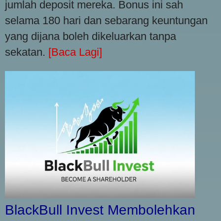
jumlah deposit mereka. Bonus ini sah
selama 180 hari dan sebarang keuntungan
yang dijana boleh dikeluarkan tanpa
sekatan.
[Baca Lagi]
BlackBull Invest Membolehkan