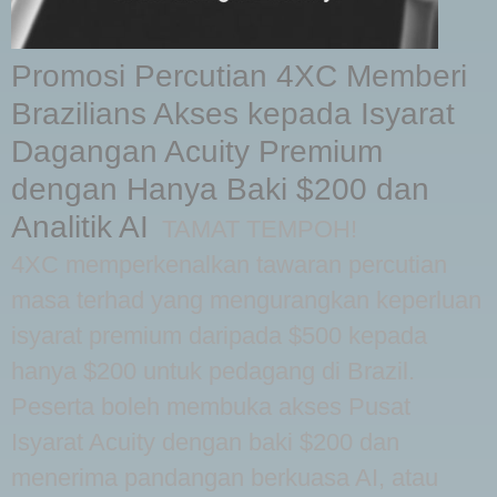
Promosi Percutian 4XC Memberi
Brazilians Akses kepada Isyarat
Dagangan Acuity Premium
dengan Hanya Baki $200 dan
Analitik AI
TAMAT TEMPOH!
4XC memperkenalkan tawaran percutian
masa terhad yang mengurangkan keperluan
isyarat premium daripada $500 kepada
hanya $200 untuk pedagang di Brazil.
Peserta boleh membuka akses Pusat
Isyarat Acuity dengan baki $200 dan
menerima pandangan berkuasa AI, atau