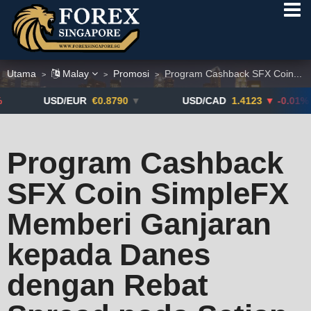
Utama
Malay
Promosi
Program Cashback SFX Coin...
>
>
>
USD/EUR
€0.8790
▼
USD/CAD
1.4123
▼ -0.01%
Program Cashback
SFX Coin SimpleFX
Memberi Ganjaran
kepada Danes
dengan Rebat