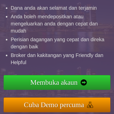
Dana anda akan selamat dan terjamin
Anda boleh mendepositkan atau
mengeluarkan anda dengan cepat dan
mudah
Perisian dagangan yang cepat dan direka
dengan baik
Broker dan kakitangan yang Friendly dan
Helpful
Membuka akaun
Cuba Demo percuma