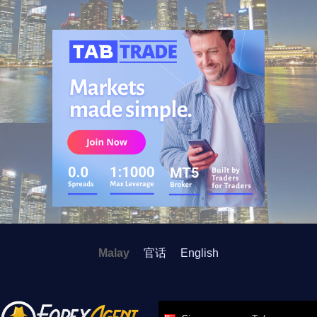
ADVERTISEMENT
Malay
官话
English