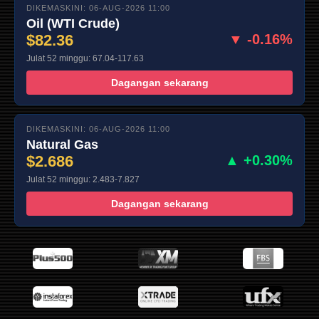
DIKEMASKINI: 06-AUG-2026 11:00
Oil (WTI Crude)
$82.36
▼ -0.16%
Julat 52 minggu: 67.04-117.63
Dagangan sekarang
DIKEMASKINI: 06-AUG-2026 11:00
Natural Gas
$2.686
▲ +0.30%
Julat 52 minggu: 2.483-7.827
Dagangan sekarang