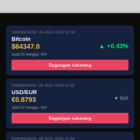
DIKEMASKINI: 05-AUG-2026 16:00
Bitcoin
$64347.0
▲ +0.43%
Julat 52 minggu: N/A
Dagangan sekarang
DIKEMASKINI: 06-AUG-2026 11:00
USD/EUR
€0.8793
▼ N/A
Julat 52 minggu: N/A
Dagangan sekarang
DIKEMASKINI: 06-AUG-2026 11:00