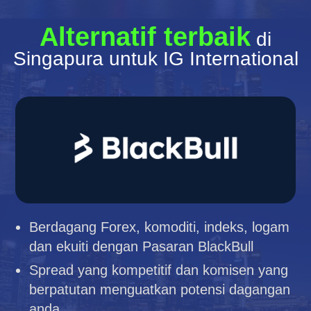
Alternatif terbaik
di
Singapura untuk IG International
Berdagang Forex, komoditi, indeks, logam
dan ekuiti dengan Pasaran BlackBull
Spread yang kompetitif dan komisen yang
berpatutan menguatkan potensi dagangan
anda