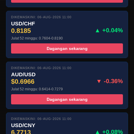
DIKEMASKINI: 06-AUG-2026 11:00
USD/CHF
0.8185
▲ +0.04%
Julat 52 minggu: 0.7604-0.8190
Dagangan sekarang
DIKEMASKINI: 06-AUG-2026 11:00
AUD/USD
$0.6966
▼ -0.36%
Julat 52 minggu: 0.6414-0.7279
Dagangan sekarang
DIKEMASKINI: 06-AUG-2026 11:00
USD/CNY
6.7713
▲ +0.08%