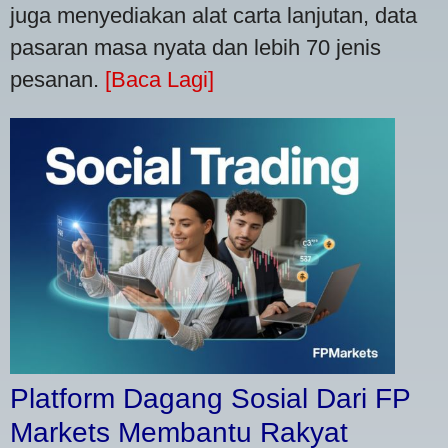
juga menyediakan alat carta lanjutan, data
pasaran masa nyata dan lebih 70 jenis
pesanan.
[Baca Lagi]
Platform Dagang Sosial Dari FP
Markets Membantu Rakyat