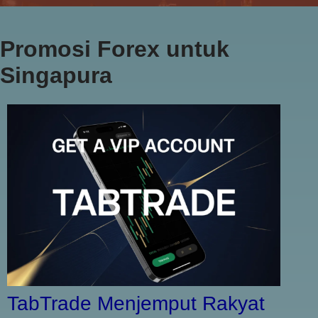
Promosi Forex untuk
Singapura
TabTrade Menjemput Rakyat