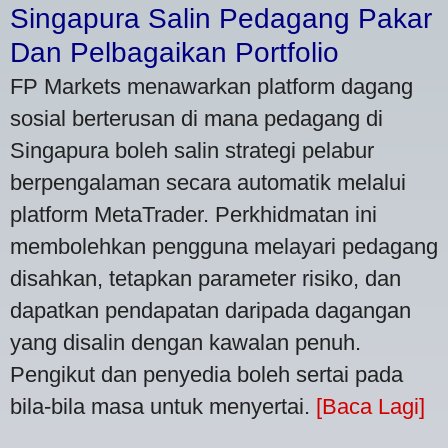
Singapura Salin Pedagang Pakar
Dan Pelbagaikan Portfolio
FP Markets menawarkan platform dagang
sosial berterusan di mana pedagang di
Singapura boleh salin strategi pelabur
berpengalaman secara automatik melalui
platform MetaTrader. Perkhidmatan ini
membolehkan pengguna melayari pedagang
disahkan, tetapkan parameter risiko, dan
dapatkan pendapatan daripada dagangan
yang disalin dengan kawalan penuh.
Pengikut dan penyedia boleh sertai pada
bila-bila masa untuk menyertai.
[Baca Lagi]