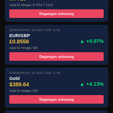
Julat 52 minggu: 6.7553-7.2142
Dagangan sekarang
DIKEMASKINI: 06-AUG-2026 11:00
EUR/GBP
£0.8556
▲ +0.07%
Julat 52 minggu: N/A
Dagangan sekarang
DIKEMASKINI: 06-AUG-2026 11:00
Gold
$389.64
▲ +4.13%
Julat 52 minggu: N/A
Dagangan sekarang