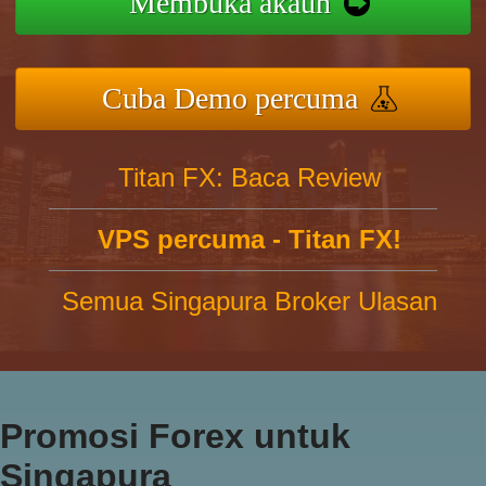
Membuka akaun
Cuba Demo percuma
Titan FX: Baca Review
VPS percuma - Titan FX!
Semua Singapura Broker Ulasan
Promosi Forex untuk
Singapura