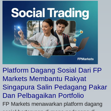
Platform Dagang Sosial Dari FP
Markets Membantu Rakyat
Singapura Salin Pedagang Pakar
Dan Pelbagaikan Portfolio
FP Markets menawarkan platform dagang