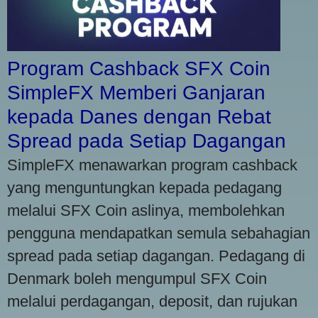
Program Cashback SFX Coin
SimpleFX Memberi Ganjaran
kepada Danes dengan Rebat
Spread pada Setiap Dagangan
SimpleFX menawarkan program cashback
yang menguntungkan kepada pedagang
melalui SFX Coin aslinya, membolehkan
pengguna mendapatkan semula sebahagian
spread pada setiap dagangan. Pedagang di
Denmark boleh mengumpul SFX Coin
melalui perdagangan, deposit, dan rujukan