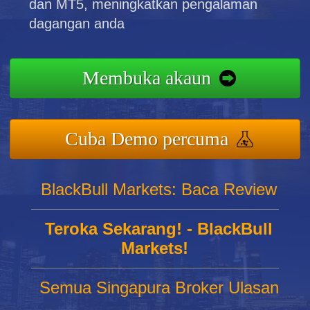
dan MT5, meningkatkan pengalaman
dagangan anda
Membuka akaun
Cuba Demo percuma
BlackBull Markets: Baca Review
Teroka Sekarang! - BlackBull
Markets!
Semua Singapura Broker Ulasan