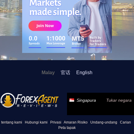
Malay
官话
English
Singapura
Tukar negara
tentang kami
Hubungi kami
Privasi
Amaran Risiko
Undang-undang
Carian
Peta tapak