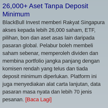
26,000+ Aset Tanpa Deposit
Minimum
BlackBull Invest memberi Rakyat Singapura
akses kepada lebih 26,000 saham, ETF,
pilihan, bon dan aset asas lain daripada
pasaran global. Pelabur boleh membeli
saham sebenar, memperoleh dividen dan
membina portfolio jangka panjang dengan
komisen rendah yang telus dan tiada
deposit minimum diperlukan. Platform ini
juga menyediakan alat carta lanjutan, data
pasaran masa nyata dan lebih 70 jenis
pesanan.
[Baca Lagi]