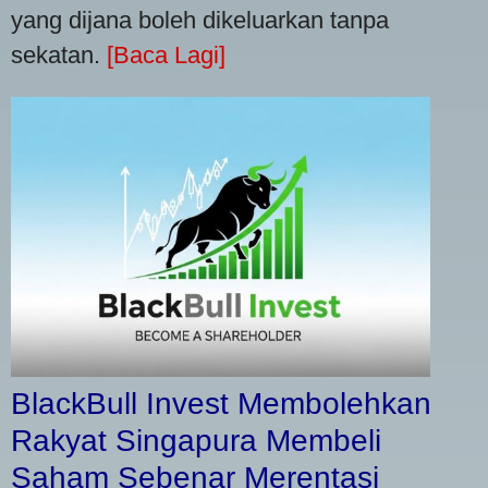
yang dijana boleh dikeluarkan tanpa
sekatan.
[Baca Lagi]
BlackBull Invest Membolehkan
Rakyat Singapura Membeli
Saham Sebenar Merentasi