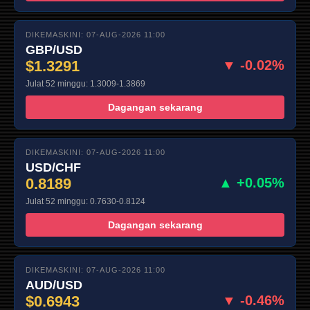
DIKEMASKINI: 07-AUG-2026 11:00
GBP/USD
$1.3291
▼ -0.02%
Julat 52 minggu: 1.3009-1.3869
Dagangan sekarang
DIKEMASKINI: 07-AUG-2026 11:00
USD/CHF
0.8189
▲ +0.05%
Julat 52 minggu: 0.7630-0.8124
Dagangan sekarang
DIKEMASKINI: 07-AUG-2026 11:00
AUD/USD
$0.6943
▼ -0.46%