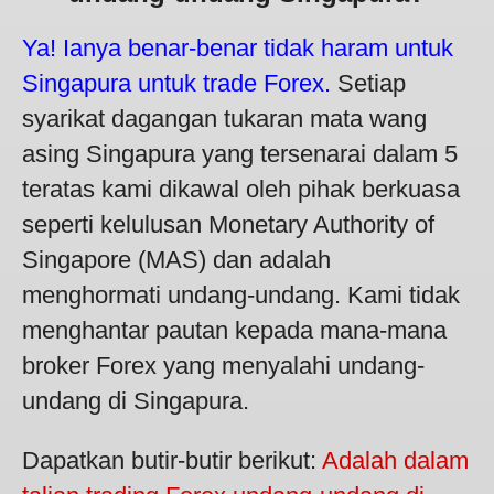
Ya! Ianya benar-benar tidak haram untuk
Singapura untuk trade Forex.
Setiap
syarikat dagangan tukaran mata wang
asing Singapura yang tersenarai dalam 5
teratas kami dikawal oleh pihak berkuasa
seperti kelulusan Monetary Authority of
Singapore (MAS) dan adalah
menghormati undang-undang. Kami tidak
menghantar pautan kepada mana-mana
broker Forex yang menyalahi undang-
undang di Singapura.
Dapatkan butir-butir berikut:
Adalah dalam