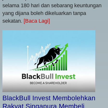
selama 180 hari dan sebarang keuntungan
yang dijana boleh dikeluarkan tanpa
sekatan.
[Baca Lagi]
BlackBull Invest Membolehkan
Rakyat Singapura Membeli