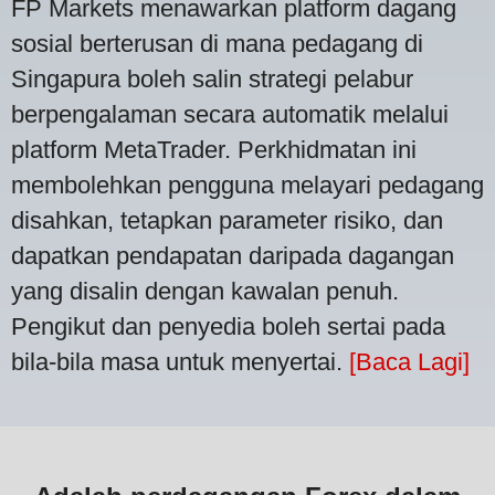
FP Markets menawarkan platform dagang
sosial berterusan di mana pedagang di
Singapura boleh salin strategi pelabur
berpengalaman secara automatik melalui
platform MetaTrader. Perkhidmatan ini
membolehkan pengguna melayari pedagang
disahkan, tetapkan parameter risiko, dan
dapatkan pendapatan daripada dagangan
yang disalin dengan kawalan penuh.
Pengikut dan penyedia boleh sertai pada
bila-bila masa untuk menyertai.
[Baca Lagi]