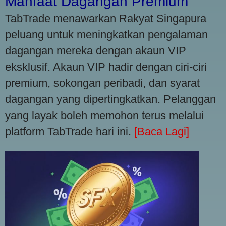
Manfaat Dagangan Premium
TabTrade menawarkan Rakyat Singapura
peluang untuk meningkatkan pengalaman
dagangan mereka dengan akaun VIP
eksklusif. Akaun VIP hadir dengan ciri-ciri
premium, sokongan peribadi, dan syarat
dagangan yang dipertingkatkan. Pelanggan
yang layak boleh memohon terus melalui
platform TabTrade hari ini.
[Baca Lagi]