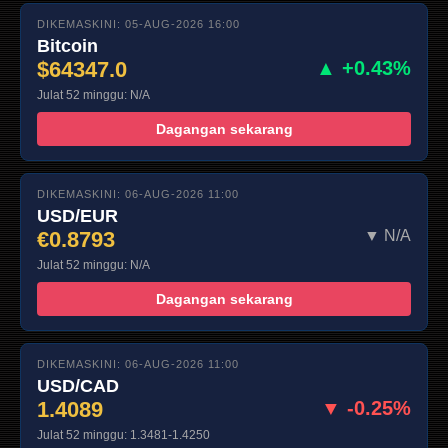
DIKEMASKINI: 05-AUG-2026 16:00
Bitcoin
$64347.0
▲ +0.43%
Julat 52 minggu: N/A
Dagangan sekarang
DIKEMASKINI: 06-AUG-2026 11:00
USD/EUR
€0.8793
▼ N/A
Julat 52 minggu: N/A
Dagangan sekarang
DIKEMASKINI: 06-AUG-2026 11:00
USD/CAD
1.4089
▼ -0.25%
Julat 52 minggu: 1.3481-1.4250