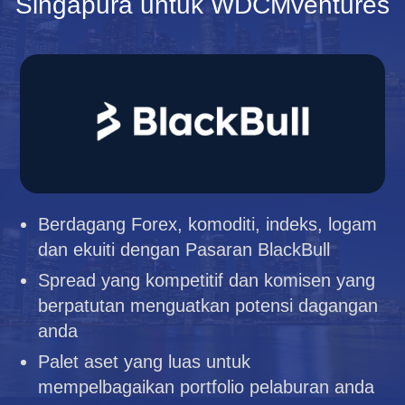
Singapura untuk WDCMventures
Berdagang Forex, komoditi, indeks, logam
dan ekuiti dengan Pasaran BlackBull
Spread yang kompetitif dan komisen yang
berpatutan menguatkan potensi dagangan
anda
Palet aset yang luas untuk
mempelbagaikan portfolio pelaburan anda