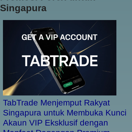
Singapura
TabTrade Menjemput Rakyat
Singapura untuk Membuka Kunci
Akaun VIP Eksklusif dengan