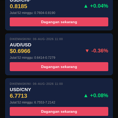
USD/CHF
0.8185
▲ +0.04%
Julat 52 minggu: 0.7604-0.8190
Dagangan sekarang
DIKEMASKINI: 06-AUG-2026 11:00
AUD/USD
$0.6966
▼ -0.36%
Julat 52 minggu: 0.6414-0.7279
Dagangan sekarang
DIKEMASKINI: 06-AUG-2026 11:00
USD/CNY
6.7713
▲ +0.08%
Julat 52 minggu: 6.7553-7.2142
Dagangan sekarang