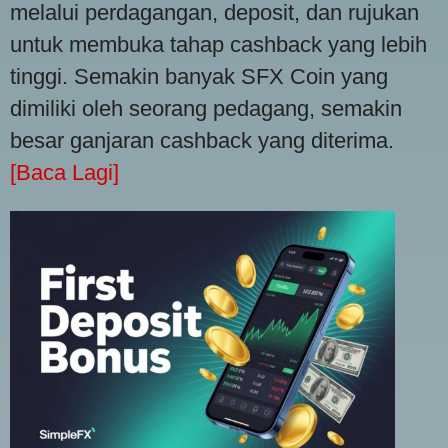
melalui perdagangan, deposit, dan rujukan
untuk membuka tahap cashback yang lebih
tinggi. Semakin banyak SFX Coin yang
dimiliki oleh seorang pedagang, semakin
besar ganjaran cashback yang diterima.
[Baca Lagi]