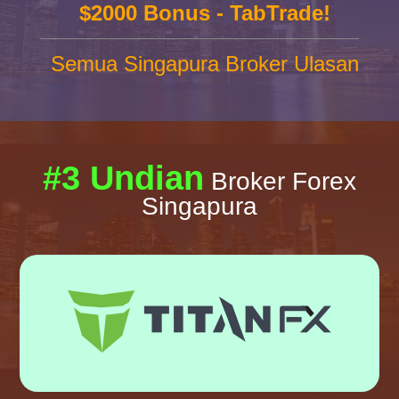
$2000 Bonus - TabTrade!
Semua Singapura Broker Ulasan
#3 Undian
Broker Forex
Singapura