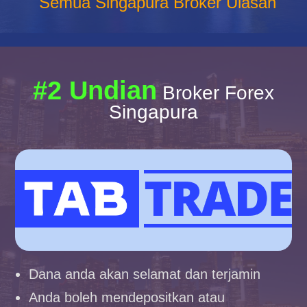
Semua Singapura Broker Ulasan
#2 Undian
Broker Forex
Singapura
Dana anda akan selamat dan terjamin
Anda boleh mendepositkan atau