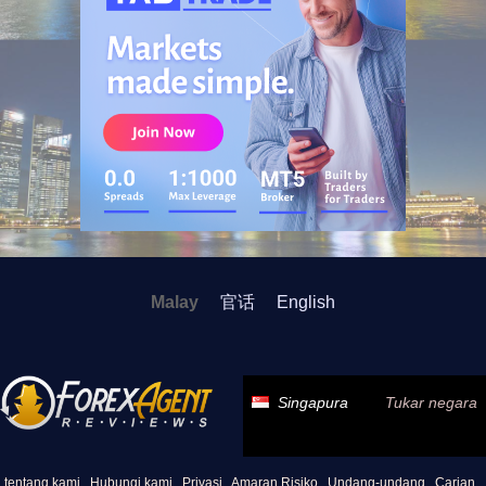
Malay
官话
English
Singapura
Tukar negara
tentang kami
Hubungi kami
Privasi
Amaran Risiko
Undang-undang
Carian