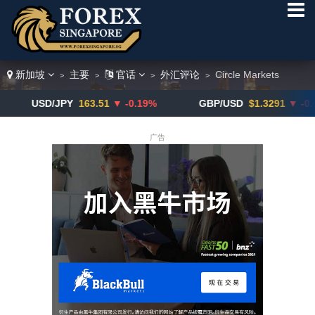
新加坡
主要
官话
外汇评论
Circle Markets
>
>
>
>
SD/JPY
163.51
▼ -0.19%
GBP/USD
$1.3291
▼ -0.02%
广告