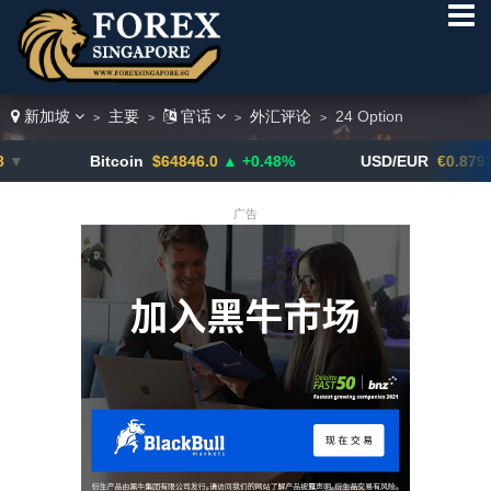
新加坡
主要
官话
外汇评论
24 Option
>
>
>
>
Bitcoin
$64846.0
▲ +0.48%
USD/EUR
€0.8793
▼
广告