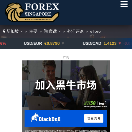
新加坡
主要
官话
外汇评论
eToro
>
>
>
>
USD/EUR
€0.8790
▼
USD/CAD
1.4123
▼ -0.01%
广告