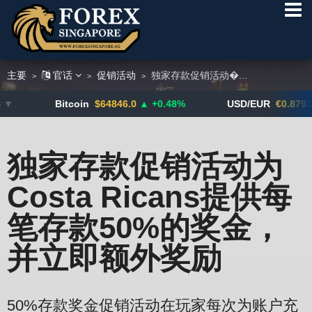
主要
官话
促销活动
独家存款促销活动�...
>
>
>
Bitcoin
$64846.0
▲ +0.48%
USD/EUR
€0.8793
▼
独家存款促销活动为
Costa Ricans提供每
笔存款50%的奖金，
并立即额外奖励
50%存款奖金促销活动在玩家每次为账户充