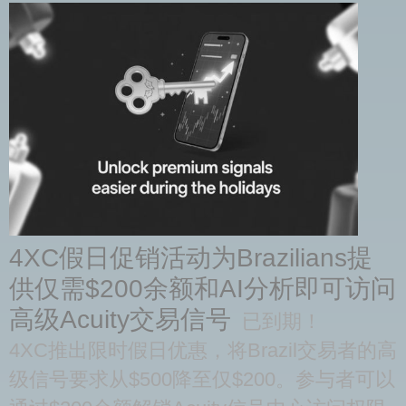
4XC假日促销活动为Brazilians提
供仅需$200余额和AI分析即可访问
高级Acuity交易信号
已到期！
4XC推出限时假日优惠，将Brazil交易者的高
级信号要求从$500降至仅$200。参与者可以